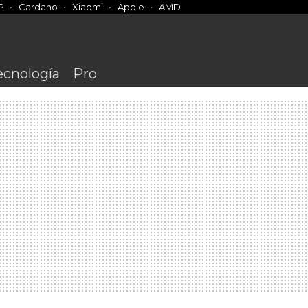
P
Cardano
Xiaomi
Apple
AMD
ecnología
Pro