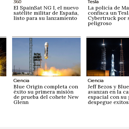
360
Tesla
El SpainSat NG I, el nuevo
La policía de M
satélite militar de España,
confisca un Tesl
listo para su lanzamiento
Cybertruck por 
peligroso
Ciencia
Ciencia
Blue Origin completa con
Jeff Bezos y Blu
éxito su primera misión
avanzan en la ca
de prueba del cohete New
espacial con su
Glenn
despegue exito