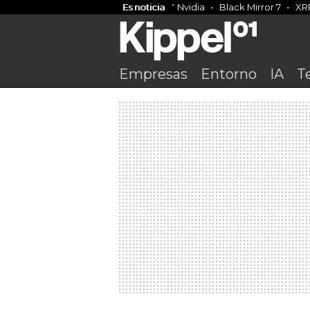
Es noticia
Nvidia
Black Mirror 7
XR
Empresas
Entorno
IA
T