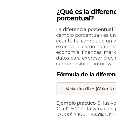
¿Qué es la diferenc
porcentual?
La
diferencia porcentual
(
cambio porcentual) es u
cuánto ha cambiado un val
expresado como porcenta
economía, finanzas, market
datos para expresar creci
comprensible e intuitiva.
Fórmula de la diferen
Variación (%) = ((Valor Nu
Ejemplo práctico:
Si las 
€ a 12.500 €, la variación 
10.000) × 100 =
+25%
. Un 