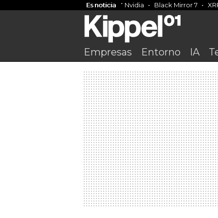
Es noticia
Nvidia
Black Mirror 7
XR
Empresas
Entorno
IA
T