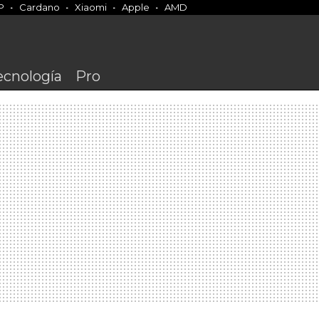
P
Cardano
Xiaomi
Apple
AMD
ecnología
Pro