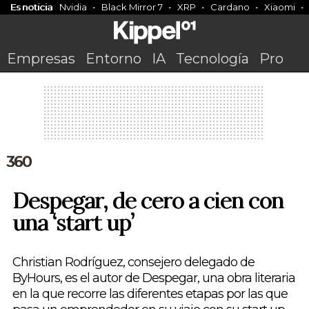
Es noticia
Nvidia
Black Mirror 7
XRP
Cardano
Xiaomi
Empresas
Entorno
IA
Tecnología
Pro
360
Despegar, de cero a cien con
una ‘start up’
Christian Rodríguez, consejero delegado de
ByHours, es el autor de Despegar, una obra literaria
en la que recorre las diferentes etapas por las que