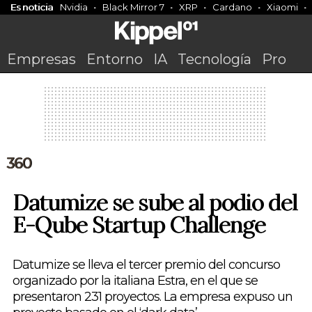
Es noticia
Nvidia
Black Mirror 7
XRP
Cardano
Xiaomi
Empresas
Entorno
IA
Tecnología
Pro
360
Datumize se sube al podio del
E-Qube Startup Challenge
Datumize se lleva el tercer premio del concurso
organizado por la italiana Estra, en el que se
presentaron 231 proyectos. La empresa expuso un