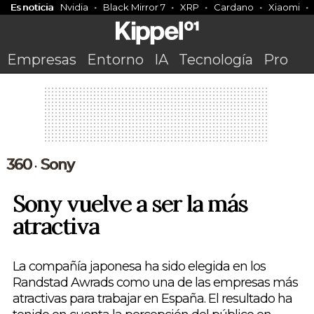
Es noticia
Nvidia
Black Mirror 7
XRP
Cardano
Xiaomi
Empresas
Entorno
IA
Tecnología
Pro
360
Sony
•
Sony vuelve a ser la más
atractiva
La compañía japonesa ha sido elegida en los
Randstad Awrads como una de las empresas más
atractivas para trabajar en España. El resultado ha