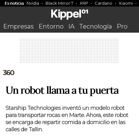
Es noticia
Nvidia
Black Mirror 7
XRP
Cardano
Xiaomi
Empresas
Entorno
IA
Tecnología
Pro
360
Un robot llama a tu puerta
Starship Technologies inventó un modelo robot
para transportar rocas en Marte. Ahora, este robot
se encarga de repartir comida a domicilio en las
calles de Tallin.