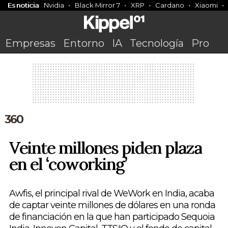
Es noticia
Nvidia
Black Mirror 7
XRP
Cardano
Xiaomi
Empresas
Entorno
IA
Tecnología
Pro
360
Veinte millones piden plaza
en el ‘coworking’
Awfis, el principal rival de WeWork en India, acaba
de captar veinte millones de dólares en una ronda
de financiación en la que han participado Sequoia