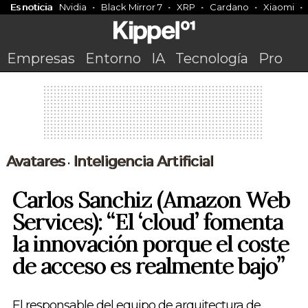
Es noticia
Nvidia
Black Mirror 7
XRP
Cardano
Xiaomi
Empresas
Entorno
IA
Tecnología
Pro
Avatares
Inteligencia Artificial
•
Carlos Sanchiz (Amazon Web
Services): “El ‘cloud’ fomenta
la innovación porque el coste
de acceso es realmente bajo”
El responsable del equipo de arquitectura de