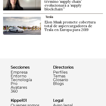
término ‘supply chain’
evolucionará a ‘supply
blockchain’”
Tesla
Elon Musk promete cobertura
total de supercargadores de
Tesla en Europa para 2019
Secciones
Directorios
Empresa
Perfiles
Entorno
Temas
Tecnología
Glosario
Pro
Blogs
Avatares
360
Kippel01
Legal
Quienes somos
Aviso legal