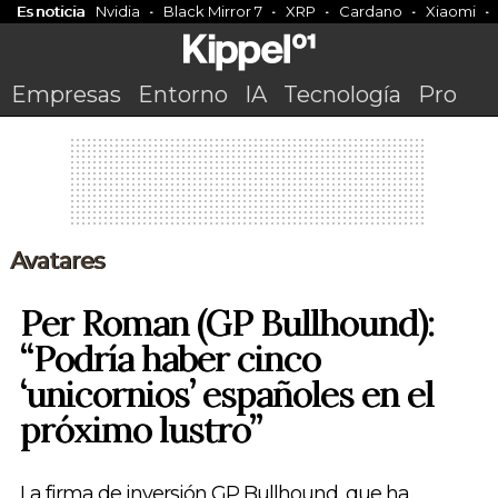
Es noticia
Nvidia
Black Mirror 7
XRP
Cardano
Xiaomi
Empresas
Entorno
IA
Tecnología
Pro
Avatares
Per Roman (GP Bullhound):
“Podría haber cinco
‘unicornios’ españoles en el
próximo lustro”
La firma de inversión GP Bullhound, que ha