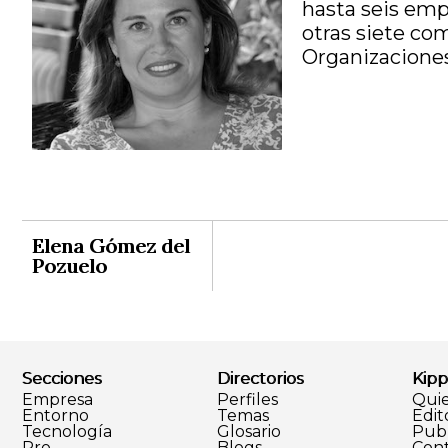
hasta seis em
otras siete co
Organizaciones 
Elena Gómez del
Pozuelo
Secciones
Directorios
Kipp
Empresa
Perfiles
Qui
Entorno
Temas
Edit
Tecnología
Glosario
Publ
Pro
Blogs
Cont