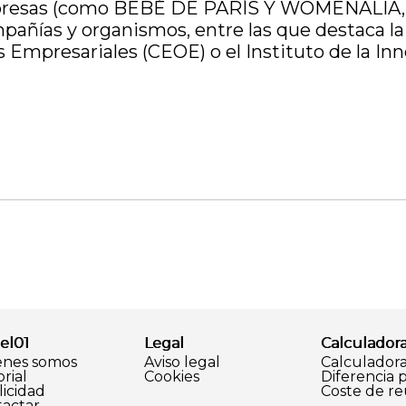
presas (como BEBÉ DE PARÍS Y WOMENALIA, ent
mpañías y organismos, entre las que destaca l
Empresariales (CEOE) o el Instituto de la Inno
el01
Legal
Calculador
enes somos
Aviso legal
Calculador
orial
Cookies
Diferencia 
icidad
Coste de r
actar