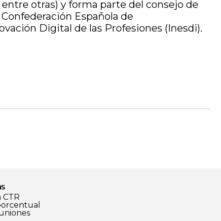
re otras) y forma parte del consejo de
a Confederación Española de
vación Digital de las Profesiones (Inesdi).
as
a CTR
porcentual
euniones