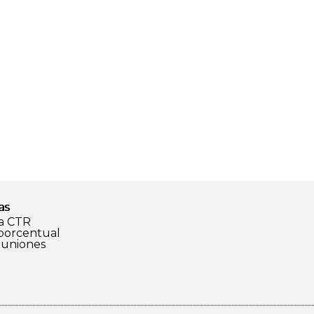
as
a CTR
 porcentual
euniones