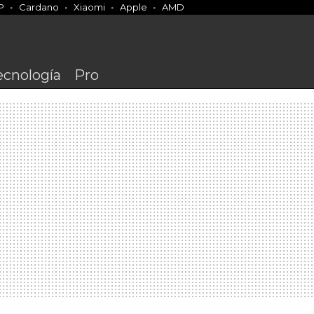
P
Cardano
Xiaomi
Apple
AMD
ecnología
Pro