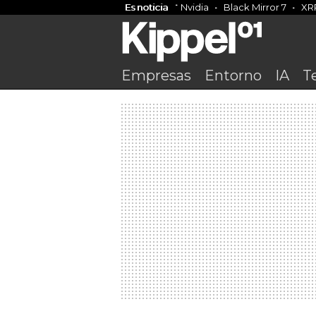
Es noticia
Nvidia
Black Mirror 7
XR
Empresas
Entorno
IA
T