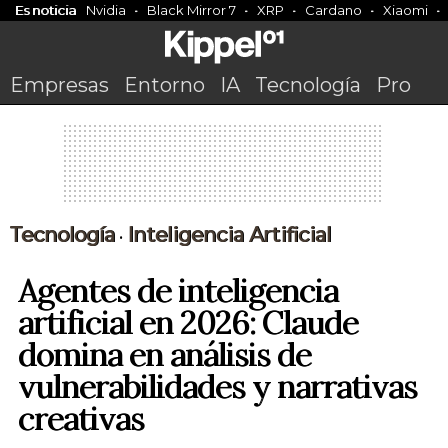
Es noticia
Nvidia
Black Mirror 7
XRP
Cardano
Xiaomi
Empresas
Entorno
IA
Tecnología
Pro
Tecnología
Inteligencia Artificial
•
Agentes de inteligencia
artificial en 2026: Claude
domina en análisis de
vulnerabilidades y narrativas
creativas