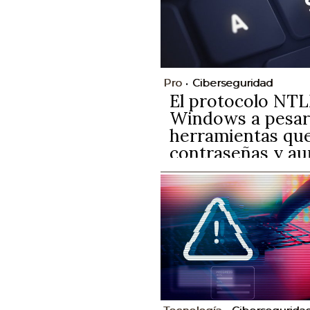
Pro
Ciberseguridad
El protocolo NTL
Windows a pesar 
herramientas que
contraseñas y au
A pesar de estar descontinua
ataques y poniendo en riesgo