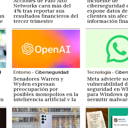
Acciones de Palo Alto
Incidente de
Networks caen más del
ciberseguridad 
4% tras reportar sus
expone datos de
ún
resultados financieros del
clientes sin afec
me
tercer trimestre
información fin
d
Entorno
Ciberseguridad
Tecnología
Ciber
Senadores Warren y
Meta advierte s
Wyden expresan
vulnerabilidad d
preocupación por
seguridad en W
posibles monopolios en la
para Windows q
ón
inteligencia artificial y la
permitir malwar
nube