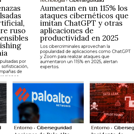
d
Tecnología
Ciberseguridad
enazas
Aumentan en un 115% los
lsadas
ataques cibernéticos que
ificial,
imitan ChatGPT y otras
re ruso
aplicaciones de
ensibles
productividad en 2025
ishing
Los cibercriminales aprovechan la
nia
popularidad de aplicaciones como ChatGPT
y Zoom para realizar ataques que
pulsadas por
aumentaron un 115% en 2025, alertan
 sofisticación,
expertos.
ampañas de
 regiones.
d
Entorno
Ciberseguridad
Entorno
Ciberseg