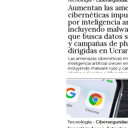
Tecnología
Cibersegurida
Aumentan las am
cibernéticas impu
por inteligencia art
incluyendo malwa
que busca datos s
y campañas de ph
dirigidas en Ucra
Las amenazas cibernéticas im
inteligencia artificial crecen en
incluyendo malware ruso y c
phishing dirigidas a diferentes
Tecnología
Cibersegurida