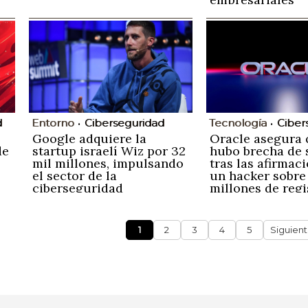
d
Entorno
Ciberseguridad
Tecnología
Ciber
Google adquiere la
Oracle asegura 
de
startup israelí Wiz por 32
hubo brecha de 
mil millones, impulsando
tras las afirmac
el sector de la
un hacker sobre
ciberseguridad
millones de regi
robados
1
2
3
4
5
Siguien