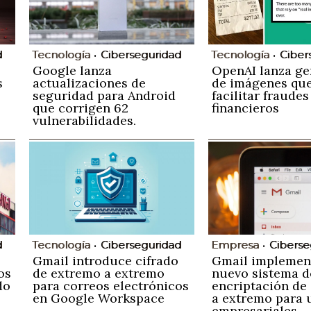
Tecnología
Ciber
d
Tecnología
Ciberseguridad
OpenAI lanza ge
Google lanza
de imágenes que
s
actualizaciones de
facilitar fraudes
seguridad para Android
financieros
que corrigen 62
vulnerabilidades,
incluyendo dos críticos
de día cero
d
Tecnología
Ciberseguridad
Empresa
Ciberse
Gmail introduce cifrado
Gmail implemen
os
de extremo a extremo
nuevo sistema d
do
para correos electrónicos
encriptación de
en Google Workspace
a extremo para 
empresariales