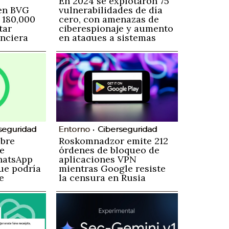
En 2024 se explotaron 75
en BVG
vulnerabilidades de día
 180,000
cero, con amenazas de
tar
ciberespionaje y aumento
anciera
en ataques a sistemas
empresariales
seguridad
Entorno
Ciberseguridad
obre
Roskomnadzor emite 212
e
órdenes de bloqueo de
hatsApp
aplicaciones VPN
ue podría
mientras Google resiste
e
la censura en Rusia