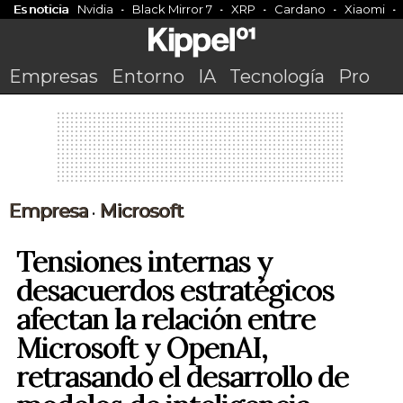
Es noticia
Nvidia
Black Mirror 7
XRP
Cardano
Xiaomi
Empresas
Entorno
IA
Tecnología
Pro
Empresa
Microsoft
•
Tensiones internas y
desacuerdos estratégicos
afectan la relación entre
Microsoft y OpenAI,
retrasando el desarrollo de