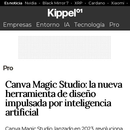
Es noticia
Nvidia
Black Mirror 7
XRP
Cardano
Xiaomi
Empresas
Entorno
IA
Tecnología
Pro
Pro
Canva Magic Studio: la nueva
herramienta de diseño
impulsada por inteligencia
artificial
Canva Magic Studio, lanzado en 2023, revoluciona