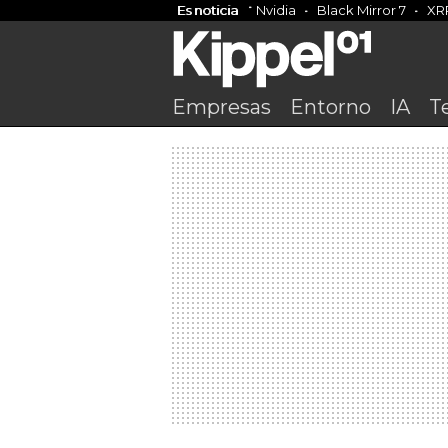
Es noticia
Nvidia
Black Mirror 7
XR
Empresas
Entorno
IA
T