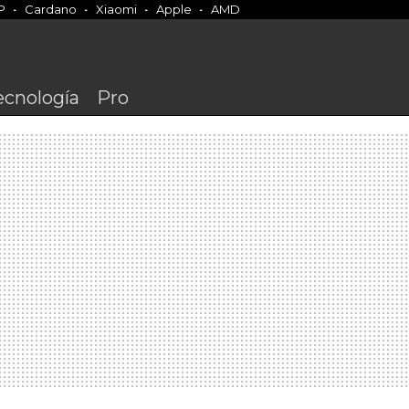
P
Cardano
Xiaomi
Apple
AMD
ecnología
Pro