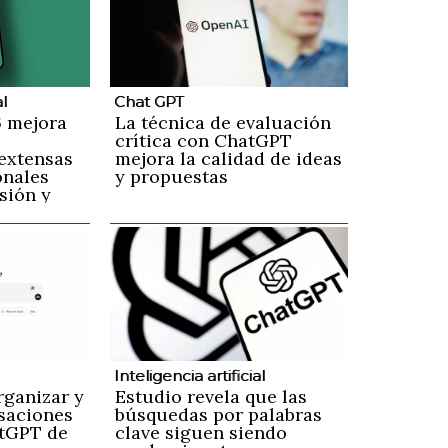
al
Chat GPT
 mejora
La técnica de evaluación
crítica con ChatGPT
extensas
mejora la calidad de ideas
onales
y propuestas
sión y
Inteligencia artificial
rganizar y
Estudio revela que las
rsaciones
búsquedas por palabras
atGPT de
clave siguen siendo