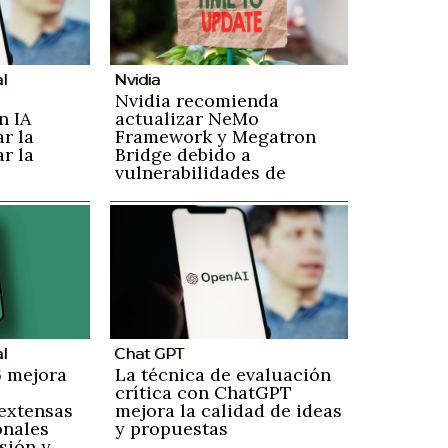
al
Nvidia
Nvidia recomienda
n IA
actualizar NeMo
ar la
Framework y Megatron
r la
Bridge debido a
vulnerabilidades de
seguridad
al
Chat GPT
 mejora
La técnica de evaluación
crítica con ChatGPT
extensas
mejora la calidad de ideas
onales
y propuestas
sión y