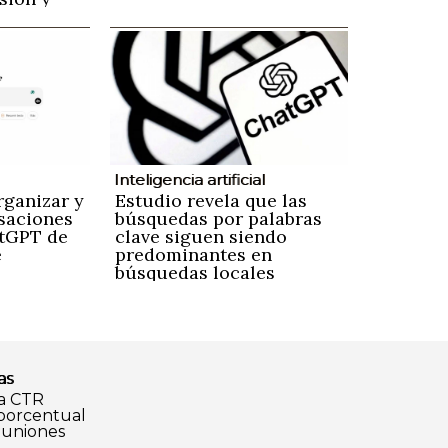
Inteligencia artificial
rganizar y
Estudio revela que las
rsaciones
búsquedas por palabras
atGPT de
clave siguen siendo
e
predominantes en
búsquedas locales
as
a CTR
 porcentual
euniones