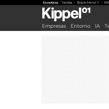
Es noticia
Nvidia
Black Mirror 7
XR
Empresas
Entorno
IA
T