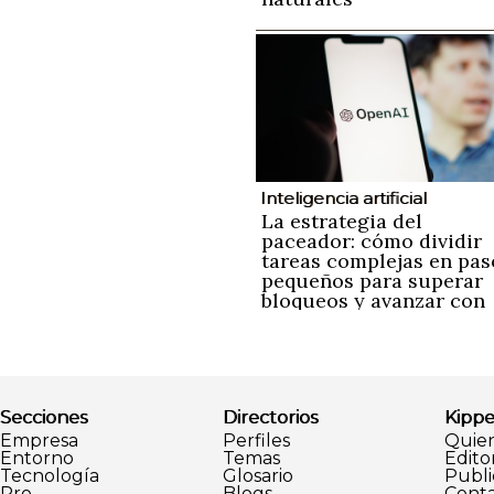
Inteligencia artificial
La estrategia del
paceador: cómo dividir
tareas complejas en pas
pequeños para superar
bloqueos y avanzar con
ayuda de la inteligencia
artificial
Secciones
Directorios
Kippe
Empresa
Perfiles
Quie
Entorno
Temas
Editor
Tecnología
Glosario
Publi
Pro
Blogs
Conta