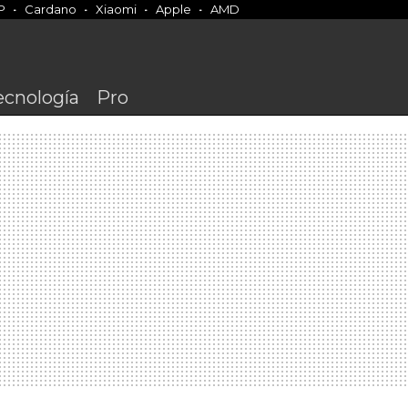
P
Cardano
Xiaomi
Apple
AMD
ecnología
Pro