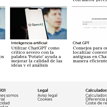
naturalidad
Inteligencia artificial
Chat GPT
Utilizar ChatGPT como
Consejos para o
crítico severo con la
localizar conve
os
palabra 'Potato' ayuda a
antiguas en Ch
mejorar la calidad de las
manera eficient
ideas y el análisis
l01
Legal
Calculador
nes somos
Aviso legal
Calculador
ial
Cookies
Diferencia
cidad
Coste de r
ctar