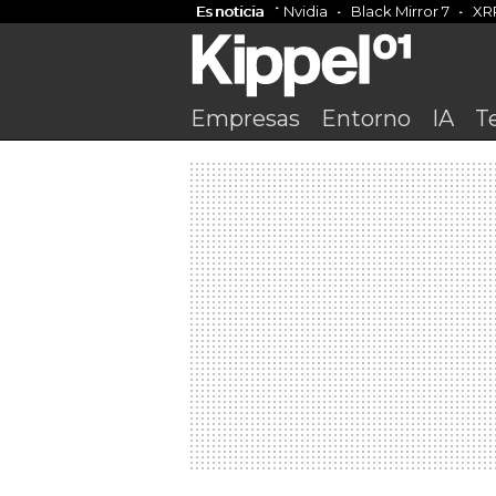
Es noticia
Nvidia
Black Mirror 7
XR
Empresas
Entorno
IA
T