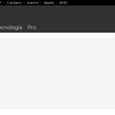
P
Cardano
Xiaomi
Apple
AMD
ecnología
Pro