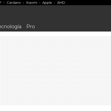
P
Cardano
Xiaomi
Apple
AMD
ecnología
Pro