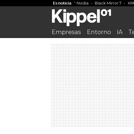
Es noticia
Nvidia
Black Mirror 7
XR
Empresas
Entorno
IA
T