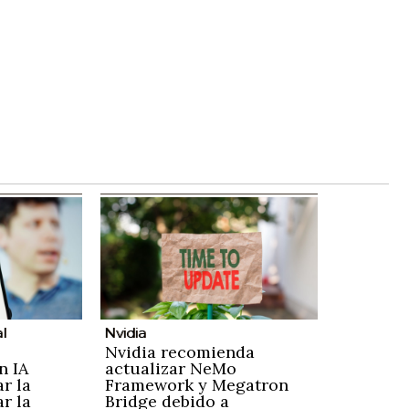
al
Nvidia
Nvidia recomienda
n IA
actualizar NeMo
ar la
Framework y Megatron
r la
Bridge debido a