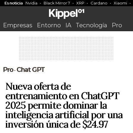
Es noticia
Nvidia
Black Mirror 7
XRP
Cardano
Xiaomi
Empresas
Entorno
IA
Tecnología
Pro
Pro
Chat GPT
•
Nueva oferta de
entrenamiento en ChatGPT
2025 permite dominar la
inteligencia artificial por una
inversión única de $24.97