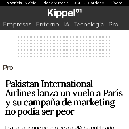
Es noticia
Nvidia
Black Mirror 7
XRP
Cardano
Xiaomi
Empresas
Entorno
IA
Tecnología
Pro
Pro
Pakistan International
Airlines lanza un vuelo a París
y su campaña de marketing
no podía ser peor
Es real, aunque no lo parezca PIA ha publicado