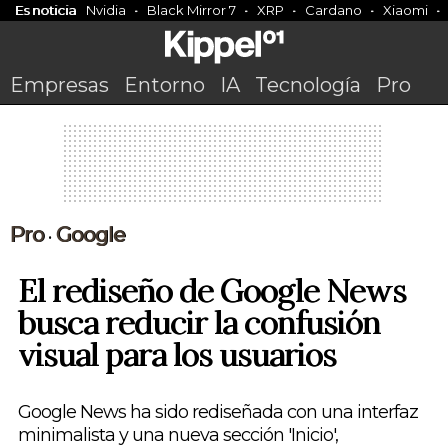
Es noticia
Nvidia
Black Mirror 7
XRP
Cardano
Xiaomi
Empresas
Entorno
IA
Tecnología
Pro
Pro
Google
•
El rediseño de Google News
busca reducir la confusión
visual para los usuarios
Google News ha sido rediseñada con una interfaz
minimalista y una nueva sección 'Inicio',