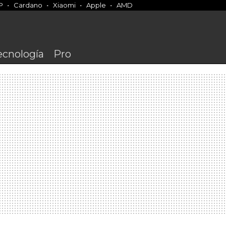
P
Cardano
Xiaomi
Apple
AMD
ecnología
Pro