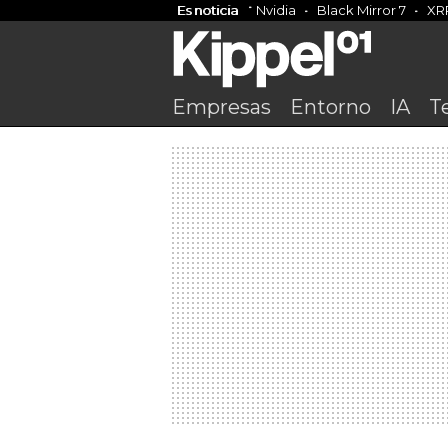
Es noticia
Nvidia
Black Mirror 7
XR
Empresas
Entorno
IA
T