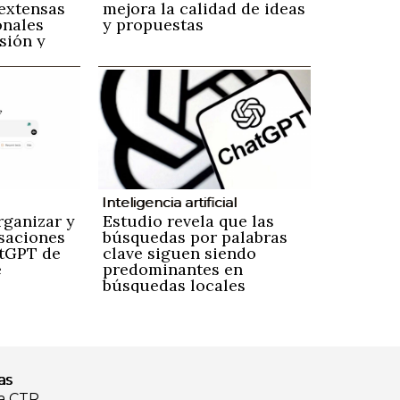
extensas
mejora la calidad de ideas
onales
y propuestas
sión y
Inteligencia artificial
rganizar y
Estudio revela que las
rsaciones
búsquedas por palabras
atGPT de
clave siguen siendo
e
predominantes en
búsquedas locales
as
a CTR