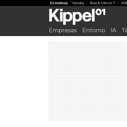
Es noticia
Nvidia
Black Mirror 7
XR
Empresas
Entorno
IA
T