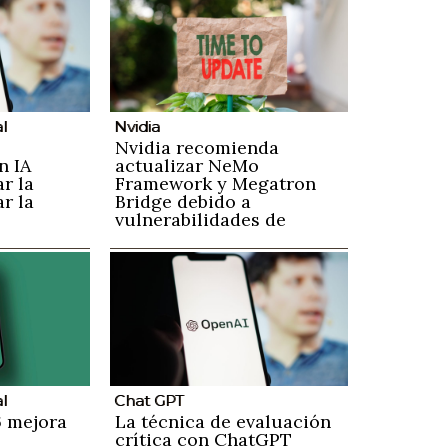
al
Nvidia
Nvidia recomienda
n IA
actualizar NeMo
ar la
Framework y Megatron
r la
Bridge debido a
vulnerabilidades de
seguridad
al
Chat GPT
 mejora
La técnica de evaluación
crítica con ChatGPT