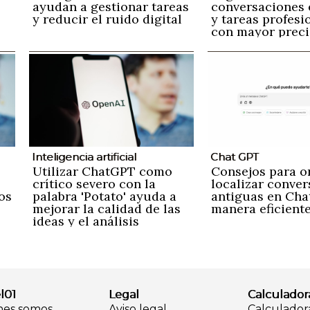
ayudan a gestionar tareas
conversaciones 
y reducir el ruido digital
y tareas profesi
con mayor preci
naturalidad
Inteligencia artificial
Chat GPT
Utilizar ChatGPT como
Consejos para o
crítico severo con la
localizar conve
os
palabra 'Potato' ayuda a
antiguas en Ch
mejorar la calidad de las
manera eficient
ideas y el análisis
l01
Legal
Calculador
nes somos
Aviso legal
Calculador