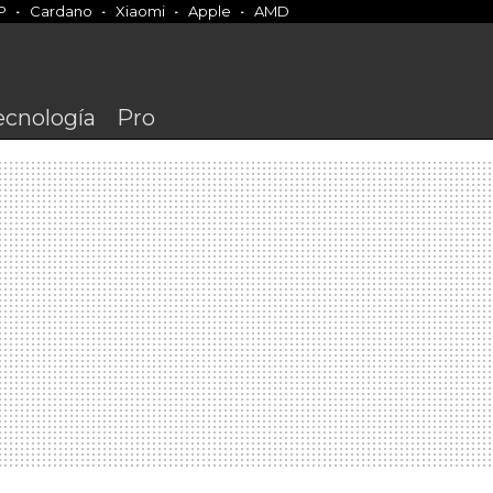
P
Cardano
Xiaomi
Apple
AMD
ecnología
Pro