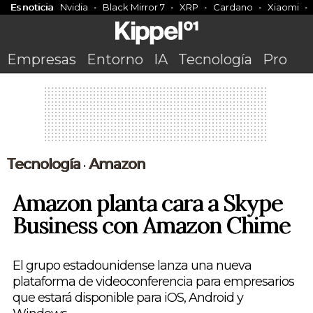
Es noticia
Nvidia
Black Mirror 7
XRP
Cardano
Xiaomi
Empresas
Entorno
IA
Tecnología
Pro
Tecnología
Amazon
•
Amazon planta cara a Skype
Business con Amazon Chime
El grupo estadounidense lanza una nueva
plataforma de videoconferencia para empresarios
que estará disponible para iOS, Android y