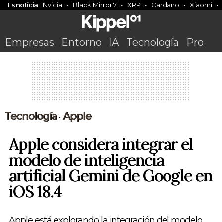
Es noticia
Nvidia
Black Mirror 7
XRP
Cardano
Xiaomi
Empresas
Entorno
IA
Tecnología
Pro
Tecnología
Apple
•
Apple considera integrar el
modelo de inteligencia
artificial Gemini de Google en
iOS 18.4
Apple está explorando la integración del modelo