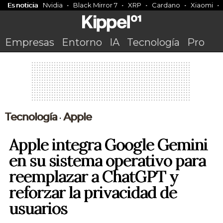
Es noticia
Nvidia
Black Mirror 7
XRP
Cardano
Xiaomi
Empresas
Entorno
IA
Tecnología
Pro
Tecnología
Apple
•
Apple integra Google Gemini
en su sistema operativo para
reemplazar a ChatGPT y
reforzar la privacidad de
usuarios