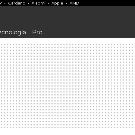
P
Cardano
Xiaomi
Apple
AMD
ecnología
Pro