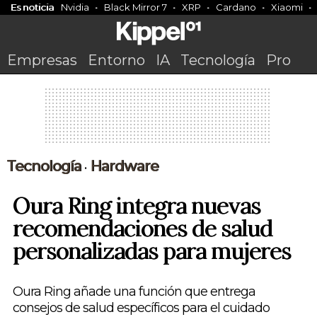
Es noticia
Nvidia
Black Mirror 7
XRP
Cardano
Xiaomi
Empresas
Entorno
IA
Tecnología
Pro
Tecnología
Hardware
•
Oura Ring integra nuevas
recomendaciones de salud
personalizadas para mujeres
Oura Ring añade una función que entrega
consejos de salud específicos para el cuidado