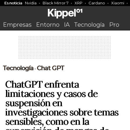
Es noticia
Nvidia
Black Mirror 7
XRP
Cardano
Xiaomi
Empresas
Entorno
IA
Tecnología
Pro
Tecnología
Chat GPT
•
ChatGPT enfrenta
limitaciones y casos de
suspensión en
investigaciones sobre temas
sensibles, como en la