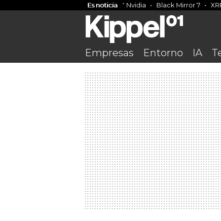
Es noticia
Nvidia
Black Mirror 7
XR
Empresas
Entorno
IA
T