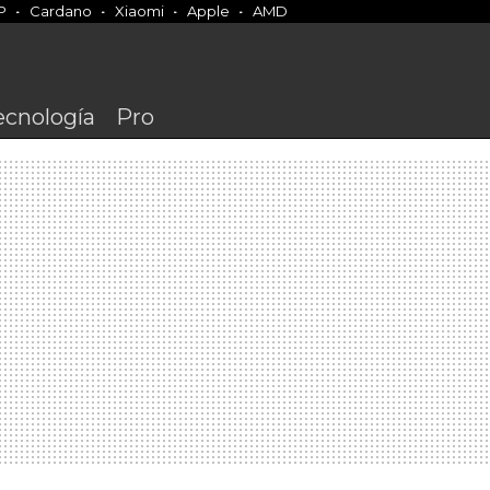
P
Cardano
Xiaomi
Apple
AMD
ecnología
Pro