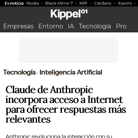
Es noticia
Nvidia
Black Mirror 7
XRP
Cardano
Xiaomi
Empresas
Entorno
IA
Tecnología
Pro
Tecnología
Inteligencia Artificial
•
Claude de Anthropic
incorpora acceso a Internet
para ofrecer respuestas más
relevantes
Anthropic revoluciona la interacción con su