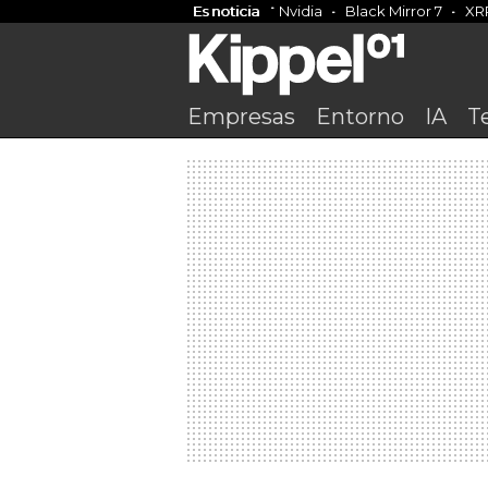
Es noticia
Nvidia
Black Mirror 7
XR
Empresas
Entorno
IA
T