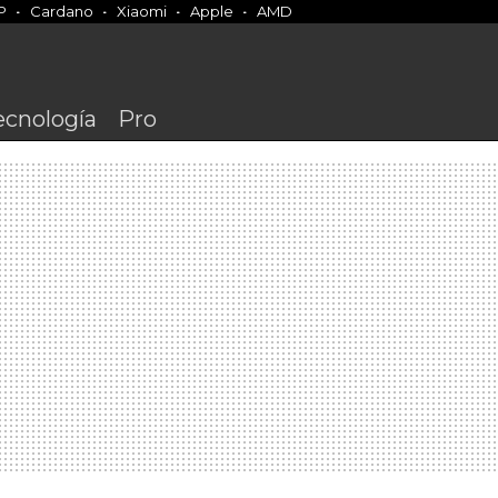
P
Cardano
Xiaomi
Apple
AMD
ecnología
Pro