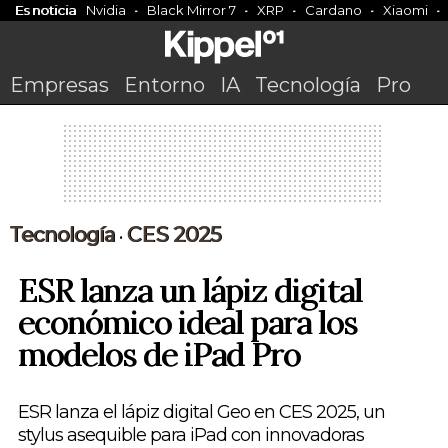
Es noticia
Nvidia
Black Mirror 7
XRP
Cardano
Xiaomi
Empresas
Entorno
IA
Tecnología
Pro
Tecnología
CES 2025
•
ESR lanza un lápiz digital
económico ideal para los
modelos de iPad Pro
ESR lanza el lápiz digital Geo en CES 2025, un
stylus asequible para iPad con innovadoras