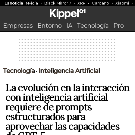
Es noticia
Nvidia
Black Mirror 7
XRP
Cardano
Xiaomi
Empresas
Entorno
IA
Tecnología
Pro
Tecnología
Inteligencia Artificial
•
La evolución en la interacción
con inteligencia artificial
requiere de prompts
estructurados para
aprovechar las capacidades