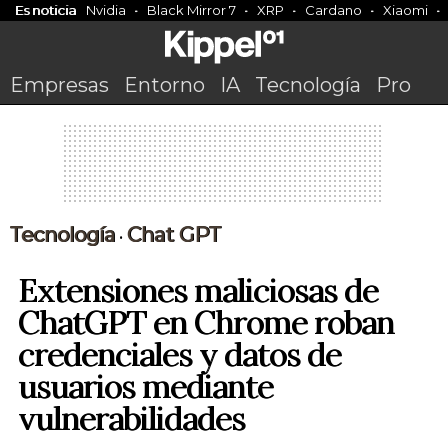
Es noticia
Nvidia
Black Mirror 7
XRP
Cardano
Xiaomi
Empresas
Entorno
IA
Tecnología
Pro
Tecnología
Chat GPT
•
Extensiones maliciosas de
ChatGPT en Chrome roban
credenciales y datos de
usuarios mediante
vulnerabilidades