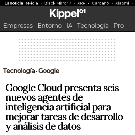
Es noticia
Nvidia
Black Mirror 7
XRP
Cardano
Xiaomi
Empresas
Entorno
IA
Tecnología
Pro
Tecnología
Google
•
Google Cloud presenta seis
nuevos agentes de
inteligencia artificial para
mejorar tareas de desarrollo
y análisis de datos