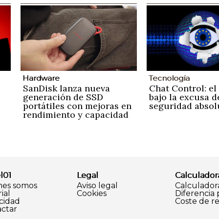
Hardware
Tecnología
SanDisk lanza nueva
Chat Control: el
generación de SSD
bajo la excusa d
portátiles con mejoras en
seguridad absol
rendimiento y capacidad
l01
Legal
Calculador
nes somos
Aviso legal
Calculador
ial
Cookies
Diferencia
cidad
Coste de r
ctar