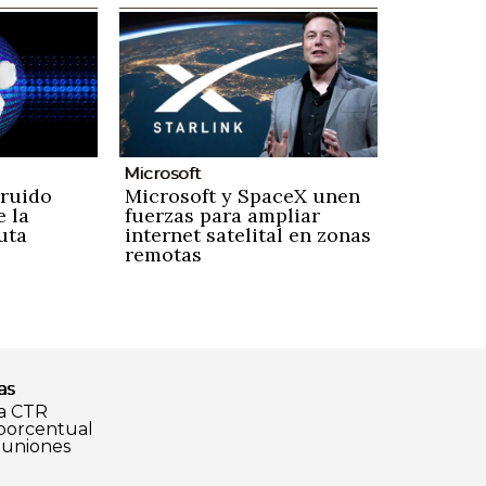
Microsoft
 ruido
Microsoft y SpaceX unen
e la
fuerzas para ampliar
uta
internet satelital en zonas
remotas
as
a CTR
 porcentual
euniones