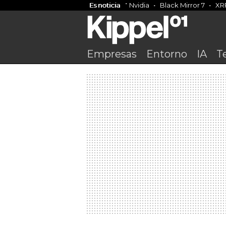
Es noticia
Nvidia
Black Mirror 7
XR
Empresas
Entorno
IA
T