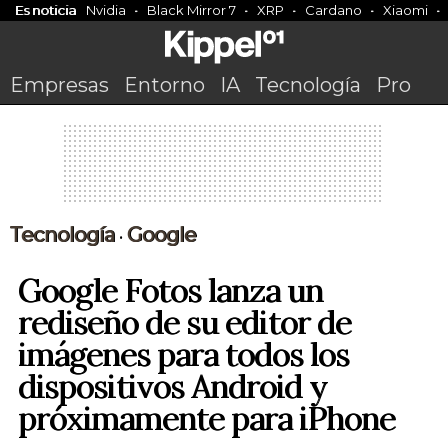
Es noticia
Nvidia
Black Mirror 7
XRP
Cardano
Xiaomi
Empresas
Entorno
IA
Tecnología
Pro
Tecnología
Google
•
Google Fotos lanza un
rediseño de su editor de
imágenes para todos los
dispositivos Android y
próximamente para iPhone