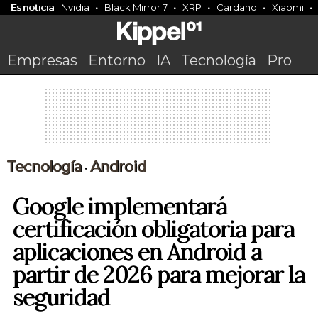
Es noticia
Nvidia
Black Mirror 7
XRP
Cardano
Xiaomi
Empresas
Entorno
IA
Tecnología
Pro
Tecnología
Android
•
Google implementará
certificación obligatoria para
aplicaciones en Android a
partir de 2026 para mejorar la
seguridad