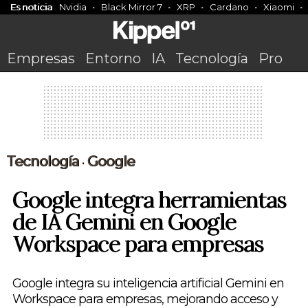
Es noticia
Nvidia
Black Mirror 7
XRP
Cardano
Xiaomi
Empresas
Entorno
IA
Tecnología
Pro
Tecnología
Google
•
Google integra herramientas
de IA Gemini en Google
Workspace para empresas
Google integra su inteligencia artificial Gemini en
Workspace para empresas, mejorando acceso y