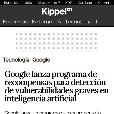
Es noticia
Nvidia
Black Mirror 7
XRP
Cardano
Xiaomi
Empresas
Entorno
IA
Tecnología
Pro
Tecnología
Google
•
Google lanza programa de
recompensas para detección
de vulnerabilidades graves en
inteligencia artificial
Google lanza un programa que recompensa la