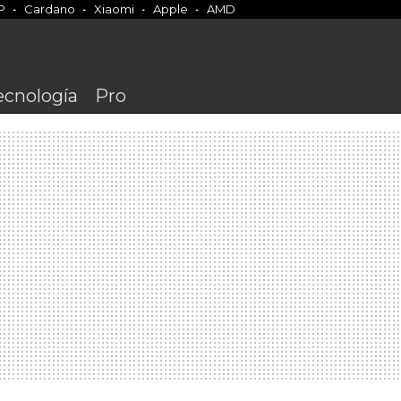
P
Cardano
Xiaomi
Apple
AMD
ecnología
Pro