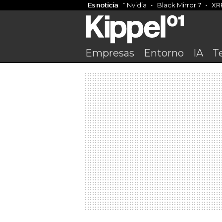
Es noticia
Nvidia
Black Mirror 7
XR
Empresas
Entorno
IA
T