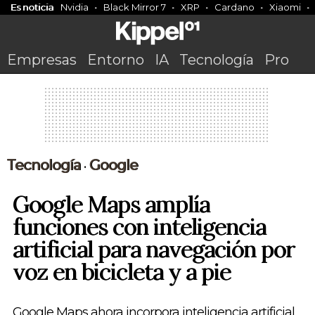
Es noticia
Nvidia
Black Mirror 7
XRP
Cardano
Xiaomi
Empresas
Entorno
IA
Tecnología
Pro
Tecnología
Google
•
Google Maps amplía
funciones con inteligencia
artificial para navegación por
voz en bicicleta y a pie
Google Maps ahora incorpora inteligencia artificial