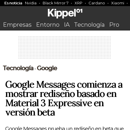
Es noticia
Nvidia
Black Mirror 7
XRP
Cardano
Xiaomi
Empresas
Entorno
IA
Tecnología
Pro
Tecnología
Google
•
Google Messages comienza a
mostrar rediseño basado en
Material 3 Expressive en
versión beta
Google Messages prueba un rediseño en beta que