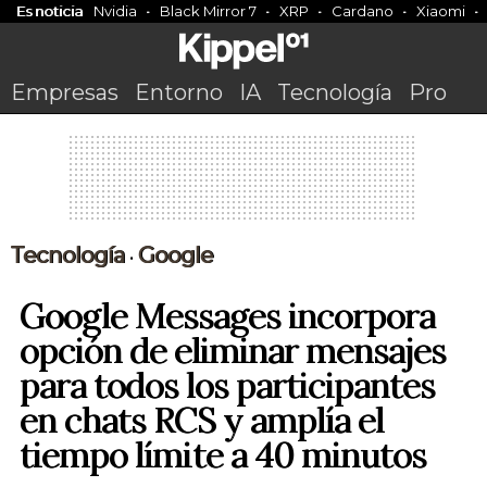
Es noticia
Nvidia
Black Mirror 7
XRP
Cardano
Xiaomi
Empresas
Entorno
IA
Tecnología
Pro
Tecnología
Google
•
Google Messages incorpora
opción de eliminar mensajes
para todos los participantes
en chats RCS y amplía el
tiempo límite a 40 minutos