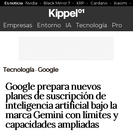
Es noticia
Nvidia
Black Mirror 7
XRP
Cardano
Xiaomi
Empresas
Entorno
IA
Tecnología
Pro
Tecnología
Google
•
Google prepara nuevos
planes de suscripción de
inteligencia artificial bajo la
marca Gemini con límites y
capacidades ampliadas