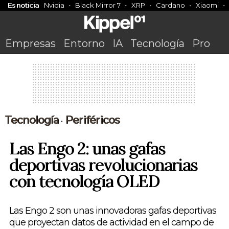
Es noticia
Nvidia
Black Mirror 7
XRP
Cardano
Xiaomi
Empresas
Entorno
IA
Tecnología
Pro
Tecnología
Periféricos
•
Las Engo 2: unas gafas
deportivas revolucionarias
con tecnología OLED
Las Engo 2 son unas innovadoras gafas deportivas
que proyectan datos de actividad en el campo de