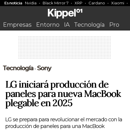
Es noticia
Nvidia
Black Mirror 7
XRP
Cardano
Xiaomi
Empresas
Entorno
IA
Tecnología
Pro
Tecnología
Sony
•
LG iniciará producción de
paneles para nueva MacBook
plegable en 2025
LG se prepara para revolucionar el mercado con la
producción de paneles para una MacBook