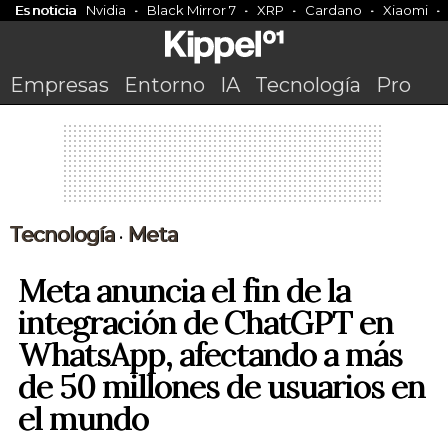
Es noticia
Nvidia
Black Mirror 7
XRP
Cardano
Xiaomi
Empresas
Entorno
IA
Tecnología
Pro
Tecnología
Meta
•
Meta anuncia el fin de la
integración de ChatGPT en
WhatsApp, afectando a más
de 50 millones de usuarios en
el mundo